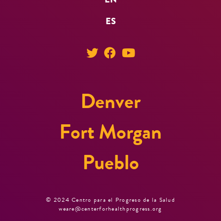
ES
Denver
Fort Morgan
Pueblo
© 2024 Centro para el Progreso de la Salud
weare@centerforhealthprogress.org