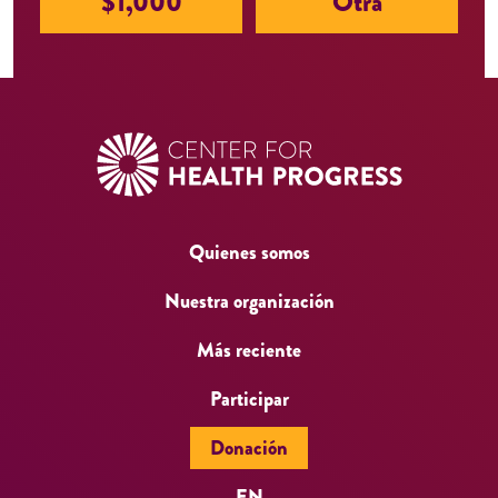
$
1,000
Otra
a
l
)
Quienes somos
Nuestra organización
Más reciente
Participar
Donación
EN